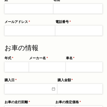
メールアドレス
(必須)
*
電話番号
(必須)
*
お車の情報
年式
(必須)
*
メーカー名
(必須)
*
車名
(必須)
*
購入日
(必須)
*
購入金額
(必須)
*
お車の走行距離
(必須)
*
お車の推定価格
(必須)
*