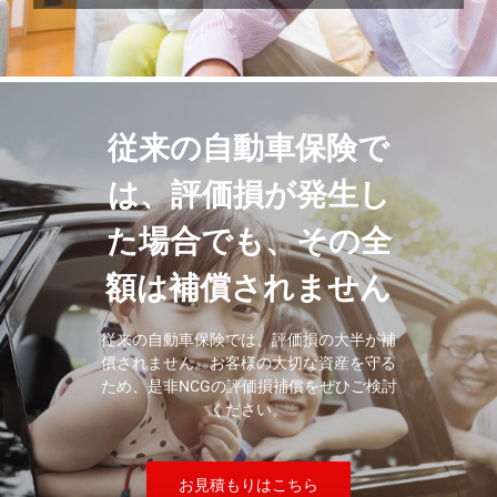
従来の自動車保険で
は、
評価損が発生し
た場合でも、その全
額は補償されません
従来の自動車保険では、評価損の大半が補
償されません。お客様の大切な資産を守る
ため、是非NCGの評価損補償をぜひご検討
ください。
お見積もりはこちら